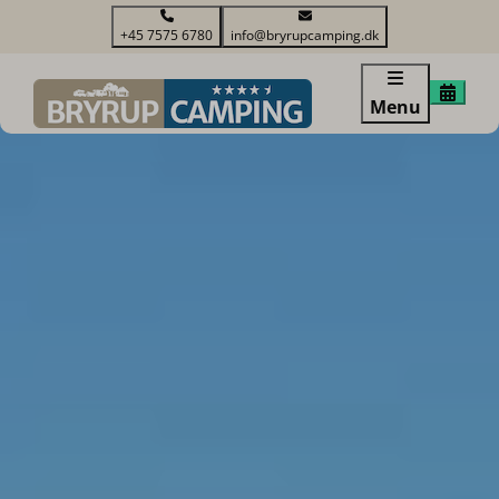
+45 7575 6780
info@bryrupcamping.dk
Menu