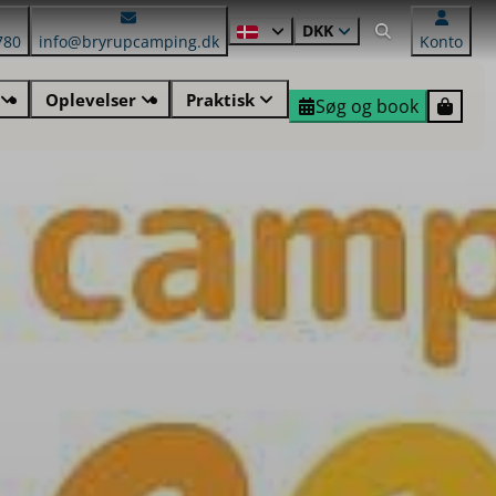
DKK
780
info@bryrupcamping.dk
Konto
Oplevelser
Praktisk
Søg og book