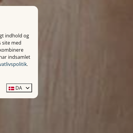
igt indhold og
s site med
n kombinere
 har indsamlet
vatlivspolitik
.
DA