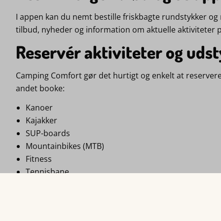
I appen kan du nemt bestille friskbagte rundstykker og
tilbud, nyheder og information om aktuelle aktiviteter
Reservér aktiviteter og udst
Camping Comfort gør det hurtigt og enkelt at reservere 
andet booke:
Kanoer
Kajakker
SUP-boards
Mountainbikes (MTB)
Fitness
Tennisbane
Padelbane
På den måde kan du planlægge aktiviteterne, når det pa