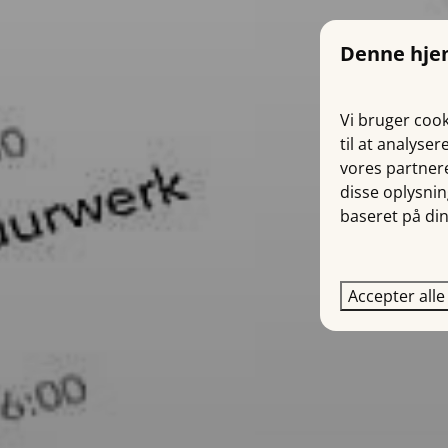
Denne hje
Vi bruger cook
til at analyse
vores partnere
disse oplysni
baseret på din
Accepter alle