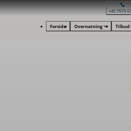
+45 7575 6
Forside
Overnatning
Tilbud