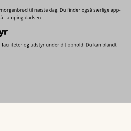
 morgenbrød til næste dag. Du finder også særlige app-
 på campingpladsen.
yr
faciliteter og udstyr under dit ophold. Du kan blandt
sser dig bedst.