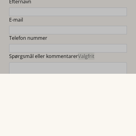
Efternavn
E-mail
Telefon nummer
Spørgsmål eller kommentarer
Valgfrit
Ja, jeg ønsker at abonnere på nyhedsbrevet
Send besked
Sikret af reCaptcha,
privatlivspolitik
og
servicevilkår
gælder.
Lav rutevejledning til mig