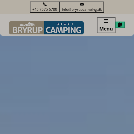
+45 7575 6780
info@bryrupcamping.dk
Menu