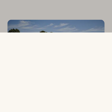
2 VANDRUTSJEBANER OG BØRNEBASSIN
Vores svømmebassiner
Vandlandet er for alle, små som store