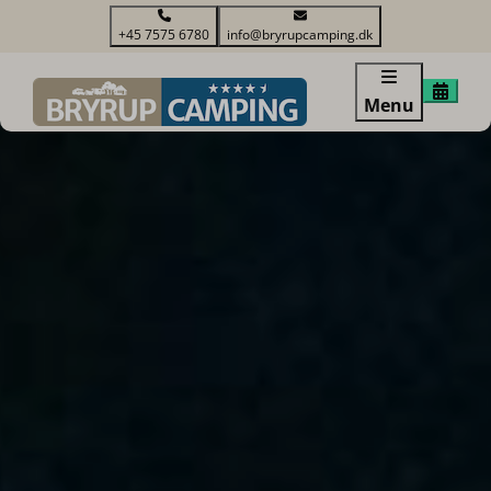
+45 7575 6780
info@bryrupcamping.dk
Menu