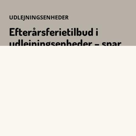
UDLEJNINGSENHEDER
Efterårsferietilbud i
udlejningsenheder – spar
op til 25 %
Foretrækker I mere komfort, kan I vælge en af
vores
udlejningsenheder i efterårsferien
. Her
tilbyder vi attraktive rabatter:
15 % rabat ved minimum 4 overnatninger
25 % rabat ved minimum 7 overnatninger
Udlejningsenhederne er ideelle til familier, der
ønsker faste rammer, varme og ekstra komfort,
samtidig med at de er tæt på naturen og