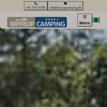
+45 7575 6780
info@bryrupcamping.dk
Menu