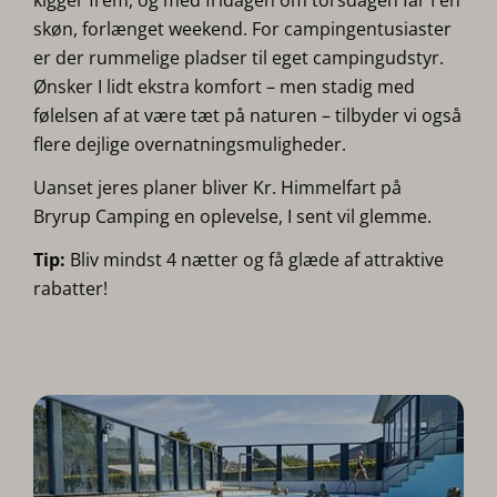
kigger frem, og med fridagen om torsdagen får I en
skøn, forlænget weekend. For campingentusiaster
er der rummelige pladser til eget campingudstyr.
Ønsker I lidt ekstra komfort – men stadig med
følelsen af at være tæt på naturen – tilbyder vi også
flere dejlige overnatningsmuligheder.
Uanset jeres planer bliver Kr. Himmelfart på
Bryrup Camping en oplevelse, I sent vil glemme.
Tip:
Bliv mindst 4 nætter og få glæde af attraktive
rabatter!