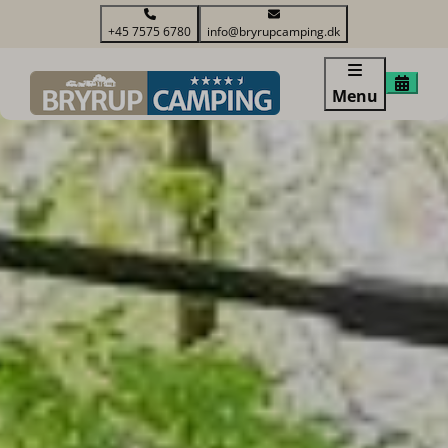
+45 7575 6780
info@bryrupcamping.dk
Menu