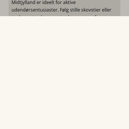
Midtjylland er ideelt for aktive
udendørsentusiaster. Følg stille skovstier eller
opdag naturskønne ruter langs søer på en
cykeltur, vandretur eller løbetur. Vi hjælper dig
gerne med at planlægge ruter på 5, 10 eller flere
kilometer, så du får masser af inspiration til din
næste udflugt.