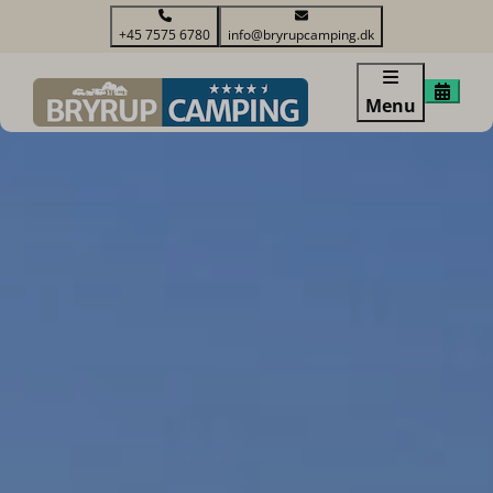
+45 7575 6780
info@bryrupcamping.dk
Menu