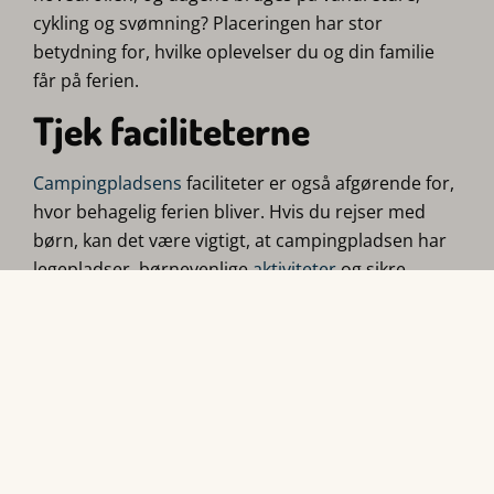
cykling og svømning? Placeringen har stor
betydning for, hvilke oplevelser du og din familie
får på ferien.
Tjek faciliteterne
Campingpladsens
faciliteter er også afgørende for,
hvor behagelig ferien bliver. Hvis du rejser med
børn, kan det være vigtigt, at campingpladsen har
legepladser, børnevenlige
aktiviteter
og sikre
omgivelser. For voksne kan faciliteter som
grillpladser, cykeludlejning og nem adgang til
vandrestier være et plus. Det er vigtigt at vælge en
campingplads, der matcher dine behov, så hele
familien kan få det maksimale ud af ferien.
Aktiviteter på og omkring